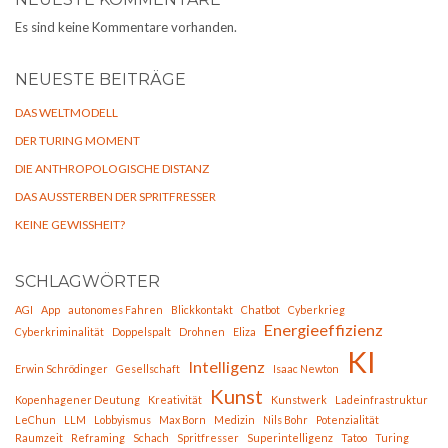
Es sind keine Kommentare vorhanden.
NEUESTE BEITRÄGE
DAS WELTMODELL
DER TURING MOMENT
DIE ANTHROPOLOGISCHE DISTANZ
DAS AUSSTERBEN DER SPRITFRESSER
KEINE GEWISSHEIT?
SCHLAGWÖRTER
AGI
App
autonomes Fahren
Blickkontakt
Chatbot
Cyberkrieg
Energieeffizienz
Cyberkriminalität
Doppelspalt
Drohnen
Eliza
KI
Intelligenz
Erwin Schrödinger
Gesellschaft
Isaac Newton
Kunst
Kopenhagener Deutung
Kreativität
Kunstwerk
Ladeinfrastruktur
LeChun
LLM
Lobbyismus
Max Born
Medizin
Nils Bohr
Potenzialität
Raumzeit
Reframing
Schach
Spritfresser
Superintelligenz
Tatoo
Turing