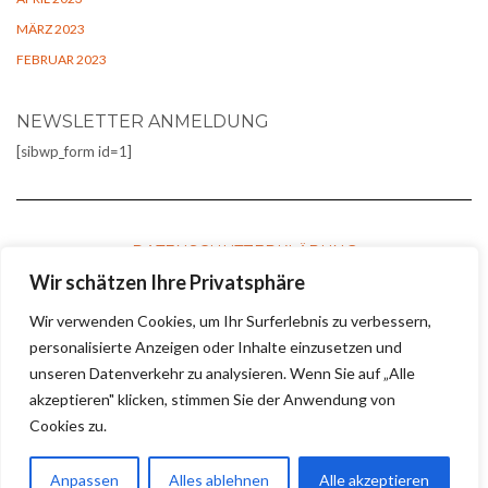
MÄRZ 2023
FEBRUAR 2023
NEWSLETTER ANMELDUNG
[sibwp_form id=1]
DATENSCHUTZERKLÄRUNG
Wir schätzen Ihre Privatsphäre
Wir verwenden Cookies, um Ihr Surferlebnis zu verbessern,
COOKIE-RICHTLINIE
personalisierte Anzeigen oder Inhalte einzusetzen und
unseren Datenverkehr zu analysieren. Wenn Sie auf „Alle
akzeptieren" klicken, stimmen Sie der Anwendung von
KONTAKT UND IMPRESSUM
Cookies zu.
Anpassen
Alles ablehnen
Alle akzeptieren
Copyright © 2024
Olaf Schirm