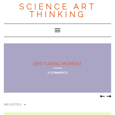
Skip
SCIENCE ART
to
content
THINKING
Toggle Navigation
DER TURING MOMENT
0 COMMENTS
NEUESTES