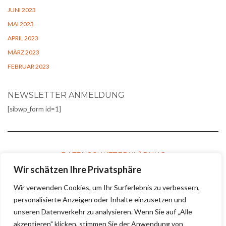
JUNI 2023
MAI 2023
APRIL 2023
MÄRZ 2023
FEBRUAR 2023
NEWSLETTER ANMELDUNG
[sibwp_form id=1]
DATENSCHUTZERKLÄRUNG
Wir schätzen Ihre Privatsphäre
Wir verwenden Cookies, um Ihr Surferlebnis zu verbessern,
COOKIE-RICHTLINIE
personalisierte Anzeigen oder Inhalte einzusetzen und
unseren Datenverkehr zu analysieren. Wenn Sie auf „Alle
akzeptieren" klicken, stimmen Sie der Anwendung von
KONTAKT UND IMPRESSUM