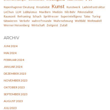
Kunst
Kopenhagener Deutung
Kreativität
Kunstwerk
Ladeinfrastruktur
LeChun
LLM
Lobbyismus
Max Born
Medizin
Nils Bohr
Potenzialität
Raumzeit
Reframing
Schach
Spritfresser
Superintelligenz
Tatoo
Turing
tätowieren
Verkehr
wahre Freunde
Wahrnehmung
Weltbild
Weltmodell
Werner Heisenberg
Wirtschaft
Zeitgeist
Zufall
ARCHIV
JUNI 2024
MAI 2024
FEBRUAR 2024
JANUAR 2024
DEZEMBER 2023
NOVEMBER 2023
OKTOBER 2023
SEPTEMBER 2023
AUGUST 2023
JULI 2023