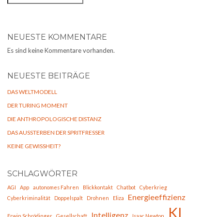
NEUESTE KOMMENTARE
Es sind keine Kommentare vorhanden.
NEUESTE BEITRÄGE
DAS WELTMODELL
DER TURING MOMENT
DIE ANTHROPOLOGISCHE DISTANZ
DAS AUSSTERBEN DER SPRITFRESSER
KEINE GEWISSHEIT?
SCHLAGWÖRTER
AGI
App
autonomes Fahren
Blickkontakt
Chatbot
Cyberkrieg
Energieeffizienz
Cyberkriminalität
Doppelspalt
Drohnen
Eliza
KI
Intelligenz
Erwin Schrödinger
Gesellschaft
Isaac Newton