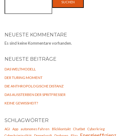
SUCHEN
NEUESTE KOMMENTARE
Es sind keine Kommentare vorhanden.
NEUESTE BEITRÄGE
DAS WELTMODELL
DER TURING MOMENT
DIE ANTHROPOLOGISCHE DISTANZ
DAS AUSSTERBEN DER SPRITFRESSER
KEINE GEWISSHEIT?
SCHLAGWÖRTER
AGI
App
autonomes Fahren
Blickkontakt
Chatbot
Cyberkrieg
Energieeffizienz
Cyberkriminalität
Doppelspalt
Drohnen
Eliza