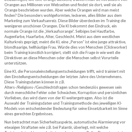
Orangen aus Millionen von Webseiten und findet sie dort, weil sie als
Orange beschrieben wurden. Aber welche Orangen wird man meist
finden? Die besonders wohlgeformten, leckeren, alles Bilder aus dem
Marketing zum Verkaufsanreiz. Diese Bilder überdecken im Training die
wenigeren unschönen Orangen. Die KI bekommt den Eindruck, ein
normale Orange ist die „Verkaufsorange“. Selbiges bei Hautfarbe,
Augenfarbe, Haarfarbe, Alter, Geschlecht. Meist aus dem westlichen
Kulturkreis geprägt, meint die KI, eine „Person“ ist eine junge attraktive,
blondhaarige, hellhäutige Frau. Würde dies von Menschen (Clickworker)
beim Training künstlich korrigiert, stellt sich die Frage in wie weit die
Direktiven an diese Menschen oder die Menschen selbst Vorurteile
unterstützen.
Eine KI, die Personaleinstellungsentscheidungen trifft, wird trainiert mit
den Einstellungsentscheidungen der letzten Jahre des Unternehmens.
Diese Trainingsdaten können in z.B.
Alters-/Religions-/Geschlechtsfragen schon tendenziös gewesen sein
durch menschliche Fehler oder Schwächen, Korruption und persönlichen
Vorlieben, das wird dann von der KI weitergetragen. Also ist die
Auswahl der Trainingsdaten und Trainingsmethode des jeweiligen KI-
Models von entscheidender Bedeutung für seine Einsetzbarkeit im Sinne
eines gerechten Ergebnisses.
Nun betrachtet man Sicherheitsaspekte, automatische Alarmierung vor
etwaigen Straftaten wie z.B. bei Palantir, überlegt, mit welche