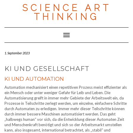
Skip
SCIENCE ART
to
content
THINKING
Toggle Navigation
1. September 2023
KI UND GESELLSCHAFT
KI UND AUTOMATION
Automation mechanisiert einen repetitiven Prozess meist effizienter als
ein Mensch oder unter weniger Gefahr für Leib und Leben. Die
Automatisierung greift in immer mehr Gebiete der Arbeitswelt ein, da
Prozesse in Teilschritte zerlegt werden, um einzelne, einfachere Schritte
durch Automaten zu erledigen. Immer mehr dieser Teilschritte können
durch immer bessere Maschinen automatisiert werden. Das geht
„halbwegs human“ vor sich, da die Entwicklung dieser Automaten Zeit
und Menschenkraft benötigt und sich so der Arbeitsmarkt umstellen
kann, also insgesamt, international betrachtet, als „stabil“ und