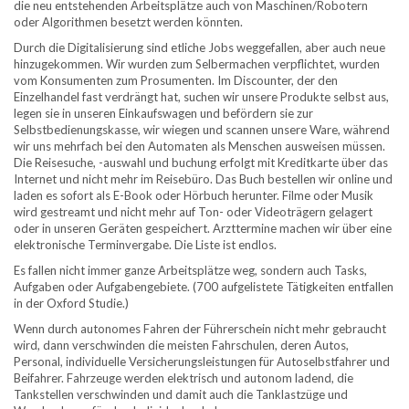
die neu entstehenden Arbeitsplätze auch von Maschinen/Robotern
oder Algorithmen besetzt werden könnten.
Durch die Digitalisierung sind etliche Jobs weggefallen, aber auch neue
hinzugekommen. Wir wurden zum Selbermachen verpflichtet, wurden
vom Konsumenten zum Prosumenten. Im Discounter, der den
Einzelhandel fast verdrängt hat, suchen wir unsere Produkte selbst aus,
legen sie in unseren Einkaufswagen und befördern sie zur
Selbstbedienungskasse, wir wiegen und scannen unsere Ware, während
wir uns mehrfach bei den Automaten als Menschen ausweisen müssen.
Die Reisesuche, -auswahl und buchung erfolgt mit Kreditkarte über das
Internet und nicht mehr im Reisebüro. Das Buch bestellen wir online und
laden es sofort als E-Book oder Hörbuch herunter. Filme oder Musik
wird gestreamt und nicht mehr auf Ton- oder Videoträgern gelagert
oder in unseren Geräten gespeichert. Arzttermine machen wir über eine
elektronische Terminvergabe. Die Liste ist endlos.
Es fallen nicht immer ganze Arbeitsplätze weg, sondern auch Tasks,
Aufgaben oder Aufgabengebiete. (700 aufgelistete Tätigkeiten entfallen
in der Oxford Studie.)
Wenn durch autonomes Fahren der Führerschein nicht mehr gebraucht
wird, dann verschwinden die meisten Fahrschulen, deren Autos,
Personal, individuelle Versicherungsleistungen für Autoselbstfahrer und
Beifahrer. Fahrzeuge werden elektrisch und autonom ladend, die
Tankstellen verschwinden und damit auch die Tanklastzüge und