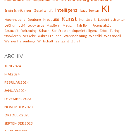
KI
Intelligenz
Erwin Schrödinger
Gesellschaft
Isaac Newton
Kunst
Kopenhagener Deutung
Kreativität
Kunstwerk
Ladeinfrastruktur
LeChun
LLM
Lobbyismus
Max Born
Medizin
Nils Bohr
Potenzialität
Raumzeit
Reframing
Schach
Spritfresser
Superintelligenz
Tatoo
Turing
tätowieren
Verkehr
wahre Freunde
Wahrnehmung
Weltbild
Weltmodell
Werner Heisenberg
Wirtschaft
Zeitgeist
Zufall
ARCHIV
JUNI 2024
MAI 2024
FEBRUAR 2024
JANUAR 2024
DEZEMBER 2023
NOVEMBER 2023
OKTOBER 2023
SEPTEMBER 2023