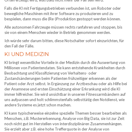
Orten erzeugt wird, was bald nicht mehr der Fall sein wird.
Falls die KI mit Fertigungsbetrieben verbunden ist, um Roboter oder
bewegliche Maschinen mit ihrer Software zu produzieren und zu
bespielen, dann muss die (Re-)Produktion gestoppt werden können.
Alle autonomen Fahrzeuge müssen rechts ranfahren und stoppen, bis
sie von einem Menschen wieder in Betrieb genommen werden.
Ich würde sehr darum bitten, diese Notschalter sofort einzurichten, für
den Fall der Fälle.
KI UND MEDIZIN
KI bringt wesentliche Vorteile in der Medizin durch die Auswertung von
Millionen von Patientendaten. Sie kann entstehende Krankheiten durch
Beobachtung und Klassifizierung von Verhaltens- oder
Zustandsänderungen beim Patienten frühzeitiger erkennen als der
Patient oder Arzt selbst. In Ergänzung zur Arztbeschau oder als Hilfe bei
der Anamnese und ersten Einschätzung einer Erkrankung wird die KI
immer hilfreicher. Sie wird unsichtbar in unseren Fitnessarmbändern auf
uns aufpassen und holt schlimmstenfalls selbsttätig den Notdienst, wie
andere Systeme es jetzt schon machen.
KI kann typischerweise einzelne spezielle Themen besser bearbeiten als
Menschen, z.B. Mustererkennung, Analyse von Big Data, sie ist zur Zeit
noch nicht gut im Herstellen von interdisziplinären Zusammenhängen.
Sie erzielt aber z.B. eine hohe Trefferquote in der Analyse von