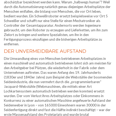
abschätzbar bezeichnet werden kann. Warum „halbwegs human“? Weil
durch die Automatisierung natürlich genau diejenigen Arbeitsplätze der
Menschen entfallen, die bislang von Menschen, die vor Ort leben,
bedient wurden. Ein Schweißroboter ersetzt beispielsweise vor Ort 5
Schweißer und schafft nur eine Stelle für einen Mechatroniker als
Controller der Gesamtapparatur. Andernorts werden Ingenieure
gebraucht, um den Roboter zu erzeugen und Lieferketten, um ihn zum
Zielort zu bringen und weitere Spezialisten, um ihn in den
Fertigungsprozess einzufügen und die bisherigen Arbeitsplätze zu
entfernen.
DER UNVERMEIDBARE AUFSTAND
Die Umwandlung eines von Menschen betriebenen Arbeitsplatzes in
einen maschinell und automatisch betriebenen lohnt sich am meisten für
den Arbeitgeber bei Plätzen, die wiederholt in der Fabrik oder dem
Unternehmen auftreten. Das waren Anfang des 19. Jahrhunderts
(1830er und 1840er Jahre) zum Beispiel die Webstühle der boomenden
Seidenindustrie, die nun vermehrt durch die „programmierbaren“
Jacquard-Webstühle (Webmaschinen, die mittels einer Art
Lochkartensystem automatisch betrieben werden konnten) ersetzt
wurden. Der vom Verlust ihres Arbeitsplatzes oder Einkommens in
Konkurrenz zu einer automatischen Maschine angefeuerte Aufstand der
Seidenweber in Lyon – von 165000 Einwohnern waren 30000 in der
Seidenfertigung direkt und fast die Hälfte indirekt beschäftigt – war der
erste Massenaufstand des Proletariats und wurde brutal