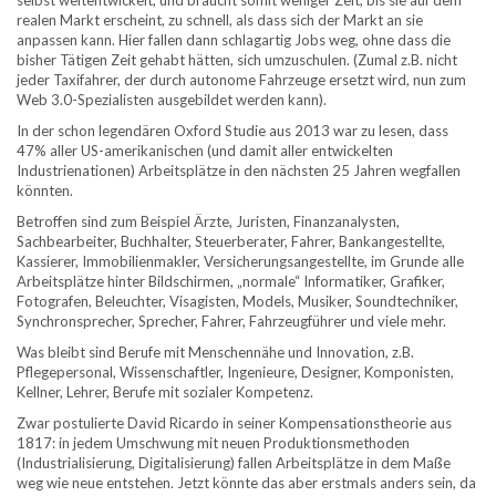
selbst weitentwickelt, und braucht somit weniger Zeit, bis sie auf dem
realen Markt erscheint, zu schnell, als dass sich der Markt an sie
anpassen kann. Hier fallen dann schlagartig Jobs weg, ohne dass die
bisher Tätigen Zeit gehabt hätten, sich umzuschulen. (Zumal z.B. nicht
jeder Taxifahrer, der durch autonome Fahrzeuge ersetzt wird, nun zum
Web 3.0-Spezialisten ausgebildet werden kann).
In der schon legendären Oxford Studie aus 2013 war zu lesen, dass
47% aller US-amerikanischen (und damit aller entwickelten
Industrienationen) Arbeitsplätze in den nächsten 25 Jahren wegfallen
könnten.
Betroffen sind zum Beispiel Ärzte, Juristen, Finanzanalysten,
Sachbearbeiter, Buchhalter, Steuerberater, Fahrer, Bankangestellte,
Kassierer, Immobilienmakler, Versicherungsangestellte, im Grunde alle
Arbeitsplätze hinter Bildschirmen, „normale“ Informatiker, Grafiker,
Fotografen, Beleuchter, Visagisten, Models, Musiker, Soundtechniker,
Synchronsprecher, Sprecher, Fahrer, Fahrzeugführer und viele mehr.
Was bleibt sind Berufe mit Menschennähe und Innovation, z.B.
Pflegepersonal, Wissenschaftler, Ingenieure, Designer, Komponisten,
Kellner, Lehrer, Berufe mit sozialer Kompetenz.
Zwar postulierte David Ricardo in seiner Kompensationstheorie aus
1817: in jedem Umschwung mit neuen Produktionsmethoden
(Industrialisierung, Digitalisierung) fallen Arbeitsplätze in dem Maße
weg wie neue entstehen. Jetzt könnte das aber erstmals anders sein, da