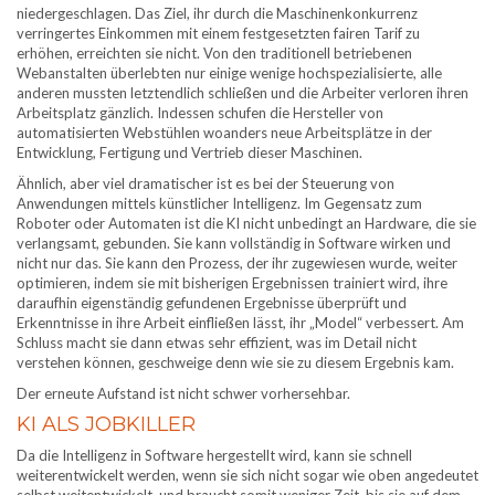
niedergeschlagen. Das Ziel, ihr durch die Maschinenkonkurrenz
verringertes Einkommen mit einem festgesetzten fairen Tarif zu
erhöhen, erreichten sie nicht. Von den traditionell betriebenen
Webanstalten überlebten nur einige wenige hochspezialisierte, alle
anderen mussten letztendlich schließen und die Arbeiter verloren ihren
Arbeitsplatz gänzlich. Indessen schufen die Hersteller von
automatisierten Webstühlen woanders neue Arbeitsplätze in der
Entwicklung, Fertigung und Vertrieb dieser Maschinen.
Ähnlich, aber viel dramatischer ist es bei der Steuerung von
Anwendungen mittels künstlicher Intelligenz. Im Gegensatz zum
Roboter oder Automaten ist die KI nicht unbedingt an Hardware, die sie
verlangsamt, gebunden. Sie kann vollständig in Software wirken und
nicht nur das. Sie kann den Prozess, der ihr zugewiesen wurde, weiter
optimieren, indem sie mit bisherigen Ergebnissen trainiert wird, ihre
daraufhin eigenständig gefundenen Ergebnisse überprüft und
Erkenntnisse in ihre Arbeit einfließen lässt, ihr „Model“ verbessert. Am
Schluss macht sie dann etwas sehr effizient, was im Detail nicht
verstehen können, geschweige denn wie sie zu diesem Ergebnis kam.
Der erneute Aufstand ist nicht schwer vorhersehbar.
KI ALS JOBKILLER
Da die Intelligenz in Software hergestellt wird, kann sie schnell
weiterentwickelt werden, wenn sie sich nicht sogar wie oben angedeutet