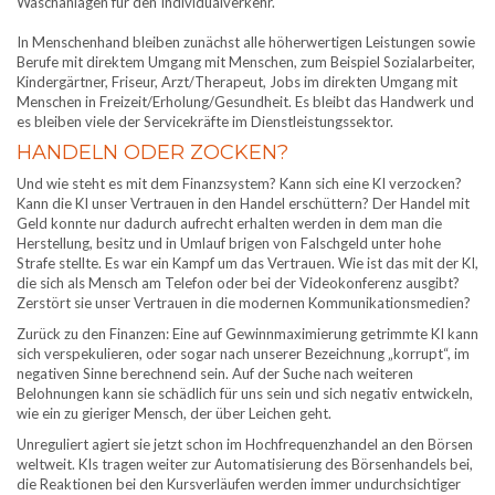
Waschanlagen für den Individualverkehr.
In Menschenhand bleiben zunächst alle höherwertigen Leistungen sowie
Berufe mit direktem Umgang mit Menschen, zum Beispiel Sozialarbeiter,
Kindergärtner, Friseur, Arzt/Therapeut, Jobs im direkten Umgang mit
Menschen in Freizeit/Erholung/Gesundheit. Es bleibt das Handwerk und
es bleiben viele der Servicekräfte im Dienstleistungssektor.
HANDELN ODER ZOCKEN?
Und wie steht es mit dem Finanzsystem? Kann sich eine KI verzocken?
Kann die KI unser Vertrauen in den Handel erschüttern? Der Handel mit
Geld konnte nur dadurch aufrecht erhalten werden in dem man die
Herstellung, besitz und in Umlauf brigen von Falschgeld unter hohe
Strafe stellte. Es war ein Kampf um das Vertrauen. Wie ist das mit der KI,
die sich als Mensch am Telefon oder bei der Videokonferenz ausgibt?
Zerstört sie unser Vertrauen in die modernen Kommunikationsmedien?
Zurück zu den Finanzen: Eine auf Gewinnmaximierung getrimmte KI kann
sich verspekulieren, oder sogar nach unserer Bezeichnung „korrupt“, im
negativen Sinne berechnend sein. Auf der Suche nach weiteren
Belohnungen kann sie schädlich für uns sein und sich negativ entwickeln,
wie ein zu gieriger Mensch, der über Leichen geht.
Unreguliert agiert sie jetzt schon im Hochfrequenzhandel an den Börsen
weltweit. KIs tragen weiter zur Automatisierung des Börsenhandels bei,
die Reaktionen bei den Kursverläufen werden immer undurchsichtiger