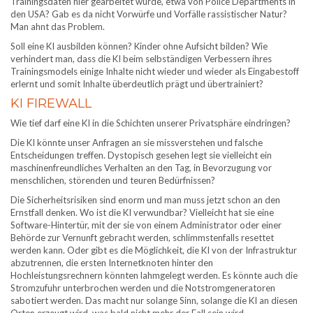
Trainingsdaten hier gearbeitet wurde, etwa von Police Departments in
den USA? Gab es da nicht Vorwürfe und Vorfälle rassistischer Natur?
Man ahnt das Problem.
Soll eine KI ausbilden können? Kinder ohne Aufsicht bilden? Wie
verhindert man, dass die KI beim selbständigen Verbessern ihres
Trainingsmodels einige Inhalte nicht wieder und wieder als Eingabestoff
erlernt und somit Inhalte überdeutlich prägt und übertrainiert?
KI FIREWALL
Wie tief darf eine KI in die Schichten unserer Privatsphäre eindringen?
Die KI könnte unser Anfragen an sie missverstehen und falsche
Entscheidungen treffen. Dystopisch gesehen legt sie vielleicht ein
maschinenfreundliches Verhalten an den Tag, in Bevorzugung vor
menschlichen, störenden und teuren Bedürfnissen?
Die Sicherheitsrisiken sind enorm und man muss jetzt schon an den
Ernstfall denken. Wo ist die KI verwundbar? Vielleicht hat sie eine
Software-Hintertür, mit der sie von einem Administrator oder einer
Behörde zur Vernunft gebracht werden, schlimmstenfalls resettet
werden kann. Oder gibt es die Möglichkeit, die KI von der Infrastruktur
abzutrennen, die ersten Internetknoten hinter den
Hochleistungsrechnern könnten lahmgelegt werden. Es könnte auch die
Stromzufuhr unterbrochen werden und die Notstromgeneratoren
sabotiert werden. Das macht nur solange Sinn, solange die KI an diesen