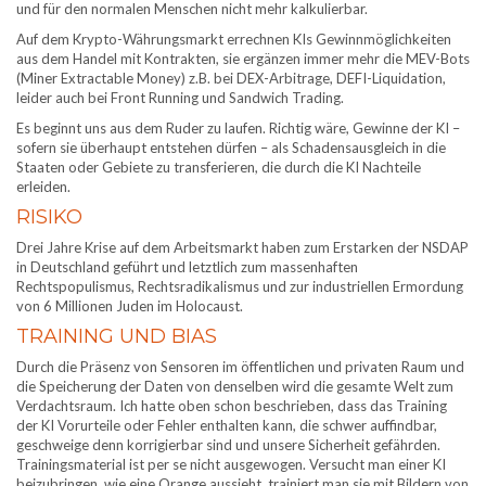
und für den normalen Menschen nicht mehr kalkulierbar.
Auf dem Krypto-Währungsmarkt errechnen KIs Gewinnmöglichkeiten
aus dem Handel mit Kontrakten, sie ergänzen immer mehr die MEV-Bots
(Miner Extractable Money) z.B. bei DEX-Arbitrage, DEFI-Liquidation,
leider auch bei Front Running und Sandwich Trading.
Es beginnt uns aus dem Ruder zu laufen. Richtig wäre, Gewinne der KI –
sofern sie überhaupt entstehen dürfen – als Schadensausgleich in die
Staaten oder Gebiete zu transferieren, die durch die KI Nachteile
erleiden.
RISIKO
Drei Jahre Krise auf dem Arbeitsmarkt haben zum Erstarken der NSDAP
in Deutschland geführt und letztlich zum massenhaften
Rechtspopulismus, Rechtsradikalismus und zur industriellen Ermordung
von 6 Millionen Juden im Holocaust.
TRAINING UND BIAS
Durch die Präsenz von Sensoren im öffentlichen und privaten Raum und
die Speicherung der Daten von denselben wird die gesamte Welt zum
Verdachtsraum. Ich hatte oben schon beschrieben, dass das Training
der KI Vorurteile oder Fehler enthalten kann, die schwer auffindbar,
geschweige denn korrigierbar sind und unsere Sicherheit gefährden.
Trainingsmaterial ist per se nicht ausgewogen. Versucht man einer KI
beizubringen, wie eine Orange aussieht, trainiert man sie mit Bildern von