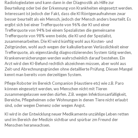
Radiologiedaten und kann dann in der Diagnostik als Hilfe zur
Beurteilung oder bei der Erkennung von Krankheiten eingesetzt werden.
Interessant ist jedoch der Fakt, dass die KI Röntgenaufnahmen zwar
besser beurteilt als ein Mensch, jedoch der Mensch anders beurteilt. Es
ergibt sich bei einer Trefferquote von 96% der KI und einer
Trefferquote von 94% bei einem Spezialisten die gemeinsame
Trefferquote von 98% wenn beide, die KI und der Spezialist,
zusammenarbeiten. Die KI wird künftig wohl aus Kosten- und
Zeitgründen, wohl auch wegen der kalkulierbaren Verlässlichkeit einer
Trefferquote, als eigenständig diagnostizierendes System tätig werden,
Krankenversicherungen werden wahrscheinlich darauf bestehen. Ein
Arzt wird den KI-Befund rechtlich abzeichnen müssen, aber wohl aus
Zeit-und Abrechnungsgründen ohne detaillierte Prüfung. Diesen Mangel
kennt man bereits vom derzeitigen System.
Pflege Roboter im Bereich Companion (Haustiere etc) wie z.B. Paro
können eingesetzt werden, wo Menschen nicht mit Tieren
zusammengelassen werden dürfen. Z.B. wegen Infektionsanfälligkeit,
Bereiche, Pflegeheimen oder Wohnungen in denen Tiere nicht erlaubt
sind, oder wegen Demenz oder wegen Angst.
KI wird in der Entwicklung neuer Medikamente unzählige Leben retten
und im Bereich der Medizin sichtbar und spürbar zm Freund der
Menschen heranwachsen.