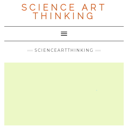
Skip
SCIENCE ART
to
content
THINKING
Toggle Navigation
SCIENCEARTTHINKING