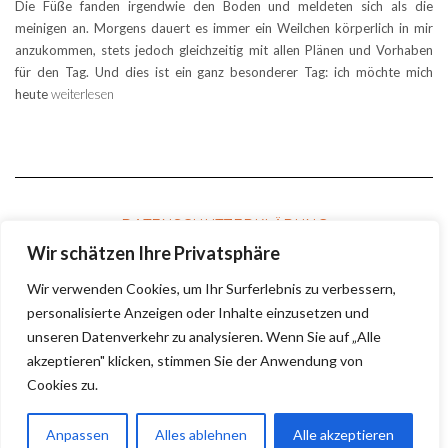
Die Füße fanden irgendwie den Boden und meldeten sich als die
meinigen an. Morgens dauert es immer ein Weilchen körperlich in mir
anzukommen, stets jedoch gleichzeitig mit allen Plänen und Vorhaben
für den Tag. Und dies ist ein ganz besonderer Tag: ich möchte mich
heute
weiterlesen
DATENSCHUTZERKLÄRUNG
Wir schätzen Ihre Privatsphäre
Wir verwenden Cookies, um Ihr Surferlebnis zu verbessern,
COOKIE-RICHTLINIE
personalisierte Anzeigen oder Inhalte einzusetzen und
unseren Datenverkehr zu analysieren. Wenn Sie auf „Alle
akzeptieren" klicken, stimmen Sie der Anwendung von
KONTAKT UND IMPRESSUM
Cookies zu.
Anpassen
Alles ablehnen
Alle akzeptieren
Copyright © 2024
Olaf Schirm